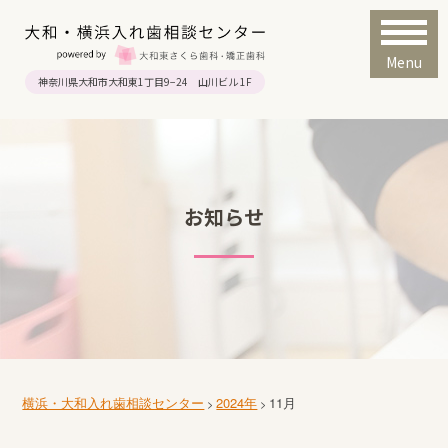
Menu
神奈川県大和市大和東1丁目9−24 山川ビル 1F
お知らせ
横浜・大和入れ歯相談センター
2024年
11月
>
>