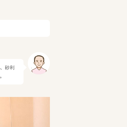
て、砂利
。