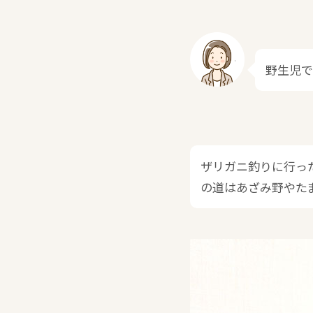
野生児
ザリガニ釣りに行っ
の道はあざみ野やた