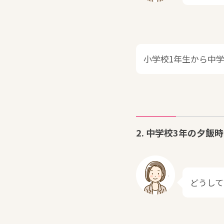
小学校1年生から中
2. 中学校3年の夕
どうし