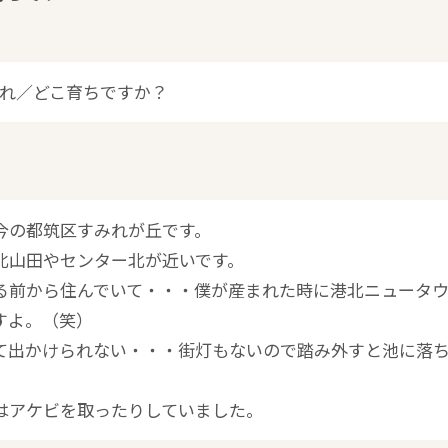
れ／どこ育ちですか？
今の都筑区すみれが丘です。
北山田やセンター北が近いです。
る前から住んでいて・・・僕が産まれた時に港北ニュータ
すよ。（笑）
て出かけられない・・・街灯もないので踏み外すと池に落
はアケビを取ったりしていました。