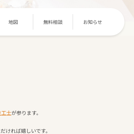
地図
無料相談
お知らせ
技工士
が参ります。
ただければ嬉しいです。