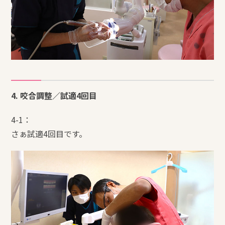
4. 咬合調整／試適4回目
4-1：
さぁ試適4回目です。