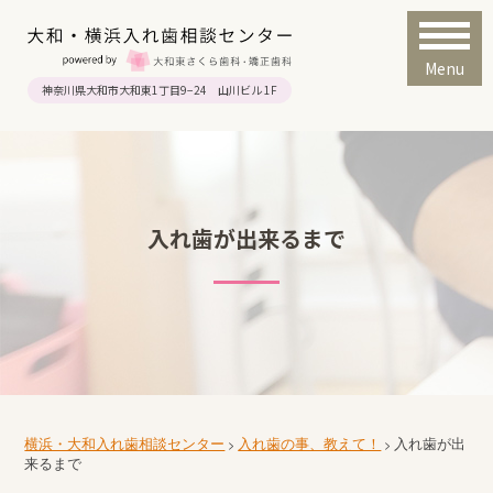
Menu
神奈川県大和市大和東1丁目9−24 山川ビル 1F
入れ歯が出来るまで
横浜・大和入れ歯相談センター
入れ歯の事、教えて！
入れ歯が出
>
>
来るまで